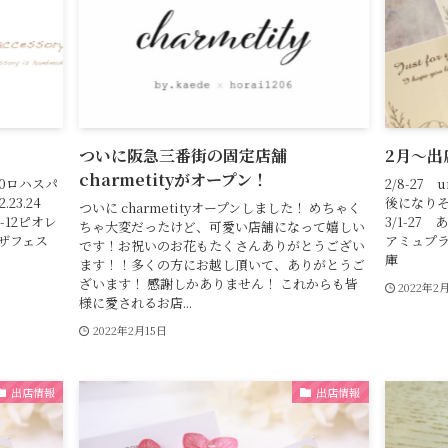
ついに阪急三番街の固定店舗
2月〜出
charmetityがオープン！
9.10ロハスパ
2/8-27
23.24
後になりそ
ついに charmetityオープンしました！ めちゃく
3-12ピオレ
3/1-27
ちゃ大変だったけど、可愛い店舗になって嬉しい
2デザフェス
アミュプラザ
です！お祝いのお花もたくさんありがとうござい
庫
ます！！多くの方にお越し頂いて、ありがとうご
ざいます！ 感謝しかありません！ これからも皆
2022年2
様に愛されるお店...
2022年2月15日
出店情報
出店情報