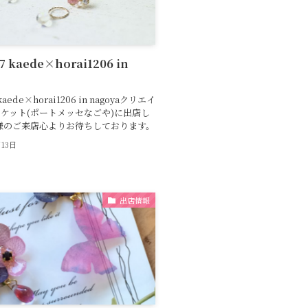
7 kaede×horai1206 in
kaede×horai1206 in nagoyaクリエイ
ケット(ポートメッセなごや)に出店し
様のご来店心よりお待ちしております。
月13日
出店情報