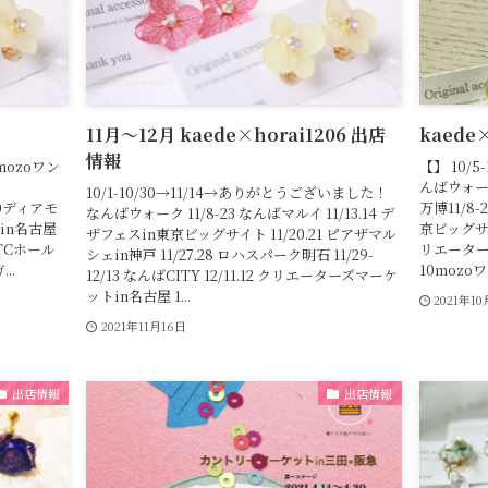
11月〜12月 kaede×horai1206 出店
kaede
情報
ozoワン
【】 10/5
んばウォーク1
10/1-10/30→11/14→ありがとうございました！
/30ディアモ
万博11/8
なんばウォーク 11/8-23 なんばマルイ 11/13.14 デ
トin名古屋
京ビッグサイト
ザフェスin東京ビッグサイト 11/20.21 ピアザマル
ATCホール
リエーターズ
シェin神戸 11/27.28 ロハスパーク明石 11/29-
..
10mozoワ
12/13 なんばCITY 12/11.12 クリエーターズマーケ
ットin名古屋 1...
2021年1
2021年11月16日
出店情報
出店情報