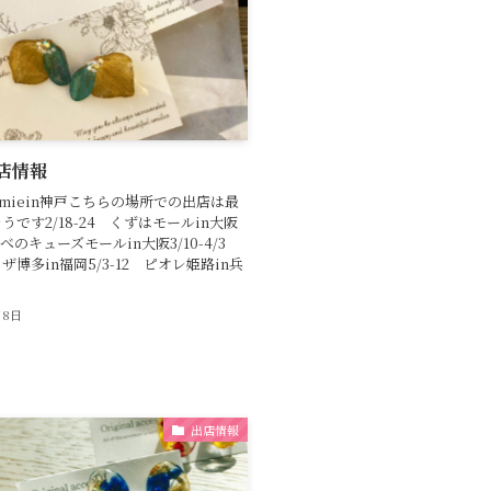
店情報
 umiein神戸こちらの場所での出店は最
うです2/18-24 くずはモールin大阪
 あべのキューズモールin大阪3/10-4/3
博多in福岡5/3-12 ピオレ姫路in兵
月8日
出店情報