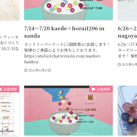
7/14～7/20 kaede×horai1206 in
6/26～2
sanda
nagoya
京阪シティーモ
ート&てづくり
カントリーマーケット(三田阪急)に出店します！
6/26～27 
10/2-31な
皆様のご来店心よりお待ちしております。
ターズマー
https://atelierchat.wixsite.com/market-
ます！ 皆
hankyu
2021年6
2021年6月13日
出店情報
出店情報